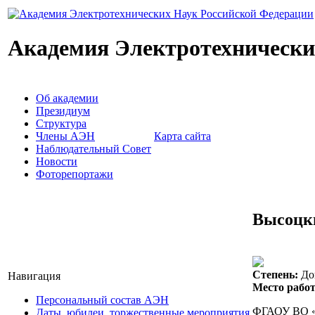
Академия Электротехнически
Об академии
Президиум
Структура
Члены АЭН
Карта сайта
Наблюдательный Совет
Новости
Фоторепортажи
Высоцк
Степень:
Док
Навигация
Место работ
Персональный состав АЭН
ФГАОУ ВО «С
Даты, юбилеи, торжественные мероприятия