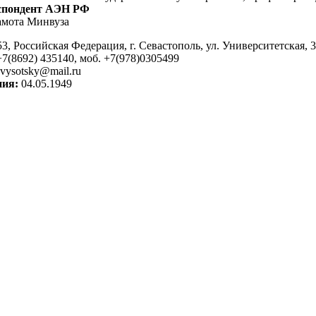
спондент АЭН РФ
амота Минвуза
3, Российская Федерация, г. Севастополь, ул. Университетская, 
7(8692) 435140, моб. +7(978)0305499
yvysotsky@mail.ru
ния:
04.05.1949